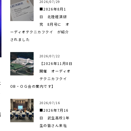
2026/07/29
■2026年8月1
日 北陸経済研
究 8月号に オ
ーディオテクニカフクイ が紹介
されました
2026/07/22
【2026年11月8日
開催 オーディオ
テクニカフクイ
社
OB・ＯＧ会の案内です】
社
2026/07/16
■2026年7月16
習
日 武生高校1年
り
生の皆さん来社