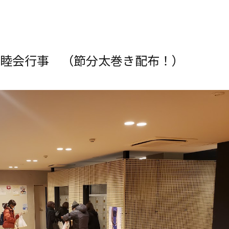
日 親睦会行事 （節分太巻き配布！）