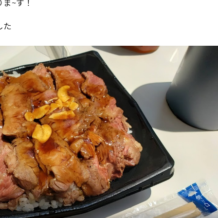
りま~す！
した